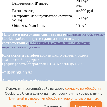
200 руб/
Выделенный IP-адрес
мес
Вызов мастера
от 300 руб
Настройка маршрутизатора (роутера,
150 руб
Wi-Fi)
Обжим кабеля 1 шт.
15 руб
Используя настоящий сайт, вы даете
согласие на обработку
Cookie-файлов и других данных посетителя, в
соответствии с
Политикой в отношении обработки
персональных данных
.
Контактный телефон
абонентского отдела и отдела
технической поддержки
График работы операторов ПН-СБ с 9:00 до 18:00
+7 (949) 588-15-92
Адрес и график работы офиса
Используя настоящий сайт, вы даете
согласие на обработку
г. Донецк ул. Октября 25а
Cookie-файлов и других данных посетителя, в соответствии с
ПН-СБ с 9:00 до 18:00
Политикой в отношении обработки персональных данных
.
Отклонить
Принять все
Настроить