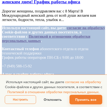
женским днем! График работы офиса
Дорогие женщины, поздравляем вас с 8 Марта! В
Международный женский день от всей души желаем вам
легкости, бодрости, тепла, улыбок и...
Используя настоящий сайт, вы даете
согласие на обработку
Cookie-файлов и других данных посетителя, в
соответствии с
Политикой в отношении обработки
персональных данных
.
Контактный телефон
абонентского отдела и отдела
технической поддержки
График работы операторов ПН-СБ с 9:00 до 18:00
+7 (949) 588-15-92
Адрес и график работы офиса
Используя настоящий сайт, вы даете
согласие на обработку
г. Донецк ул. Октября 25а
ПН-СБ с 9:00 до 18:00
Cookie-файлов и других данных посетителя, в соответствии с
Политикой в отношении обработки персональных данных
.
Отклонить
Принять все
Настроить
Высокоскоростной интернет в Донецке и области!