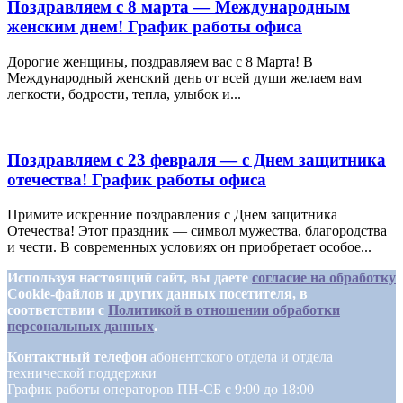
Поздравляем с 8 марта — Международным
женским днем! График работы офиса
Дорогие женщины, поздравляем вас с 8 Марта! В
Международный женский день от всей души желаем вам
легкости, бодрости, тепла, улыбок и...
Поздравляем с 23 февраля — с Днем защитника
отечества! График работы офиса
Примите искренние поздравления с Днем защитника
Отечества! Этот праздник — символ мужества, благородства
и чести. В современных условиях он приобретает особое...
Используя настоящий сайт, вы даете
согласие на обработку
Cookie-файлов и других данных посетителя, в
соответствии с
Политикой в отношении обработки
персональных данных
.
Контактный телефон
абонентского отдела и отдела
технической поддержки
График работы операторов ПН-СБ с 9:00 до 18:00